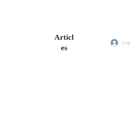
Articl
Log 
es