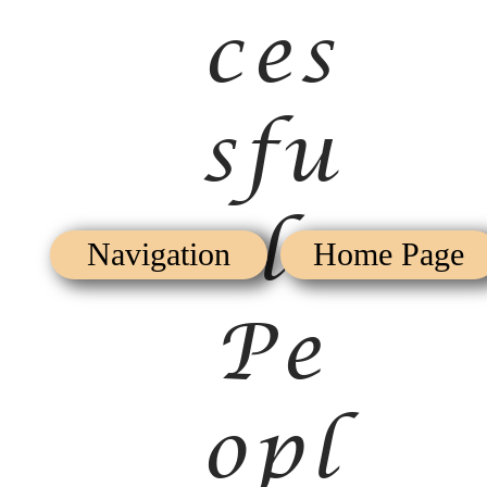
ces
sfu
l
Navigation
Home Page
Pe
opl